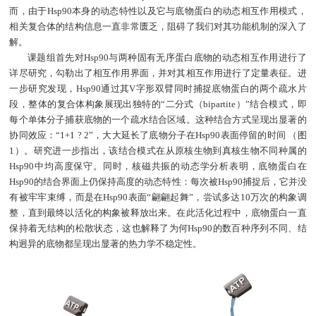
而，由于Hsp90本身的动态特性以及它与底物蛋白的动态相互作用模式，
相关复合体的结构信息一直非常匮乏，阻碍了我们对其功能机制的深入了
解。
课题组首先对Hsp90与两种固有无序蛋白底物的动态相互作用进行了
详尽研究，勾勒出了相互作用界面，并对其相互作用进行了定量表征。进
一步研究发现，Hsp90通过其V字形双臂同时捕捉底物蛋白的两个疏水片
段，整体的复合体构象展现出独特的“二分式（bipartite）”结合模式，即
每个单体分子捕获底物的一个疏水结合区域。这种结合方式呈现出显著的
协同效应：“1+1 ? 2”，大大延长了底物分子在Hsp90表面停留的时间 （图
1）。研究进一步指出，该结合模式在从原核生物到真核生物不同种属的
Hsp90中均高度保守。同时，核磁共振的动态学分析表明，底物蛋白在
Hsp90的结合界面上仍保持高度的动态特性：每次被Hsp90捕捉后，它并没
有被牢牢束缚，而是在Hsp90表面“翩翩起舞”，尝试多达10万次的构象调
整，直到最终以活化的构象被释放出来。在此活化过程中，底物蛋白一直
保持着无结构的松散状态，这也解释了为何Hsp90的数百种序列不同、结
构迥异的底物都呈现出显著的热力学不稳定性。