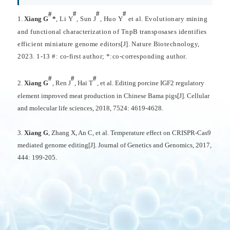
#
#
#
#
1.
Xiang G
*
, Li Y
, Sun J
, Huo Y
et al. Evolutionary mining
and functional characterization of TnpB transposases identifies
efficient miniature genome editors[J]. Nature Biotechnology,
2023. 1-13 #: co-first author; *:co-corresponding author.
#
#
#
2.
Xiang G
, Ren J
, Hai T
, et al. Editing porcine IGF2 regulatory
element improved meat production in Chinese Bama pigs[J]. Cellular
and molecular life sciences, 2018, 7524: 4619-4628.
3.
Xiang G
, Zhang X, An C, et al. Temperature effect on CRISPR-Cas9
mediated genome editing[J]. Journal of Genetics and Genomics, 2017,
444: 199-205.