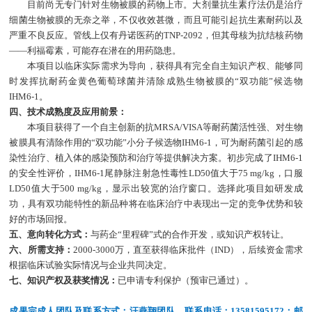
目前尚无专门针对生物被膜的药物上市
。大剂量抗生素疗法仍是治疗
细菌生物被膜的无奈之举，不仅收效甚微，而且可能引起抗生素耐药以及
严重不良反应。管线上仅有丹诺医药的
TNP-2092
，但其母核为抗结核药物
——利福霉素，可能存在潜在的用药隐患。
本项目以临床实际需求为导向，获得具有完全自主知识产权、能够同
时发挥抗耐药金黄色葡萄球菌并清除成熟生物被膜的
“双功能”候选物
IHM6-1
。
四、技术成熟度及应用前景：
本项目获得了一个自主创新的抗MRSA/VISA等耐药菌活性强、对生物
被膜具有清除作用的“双功能”小分子候选物IHM6-1，可为耐药菌引起的感
染性治疗、植入体的感染预防和治疗等提供解决方案。初步完成了IHM6-1
的安全性评价，IHM6-1尾静脉注射急性毒性LD50值大于75 mg/kg，口服
LD50值大于500 mg/kg，显示出较宽的治疗窗口。选择此项目如研发成
功，具有双功能特性的新品种将在临床治疗中表现出一定的竞争优势和较
好的市场回报。
五、意向转化方式：
与药企“里程碑”式的合作开发，或知识产权转让。
六、所需支持：
2000-3000万，直至获得临床批件（IND），后续资金需求
根据临床试验实际情况与企业共同决定。
七、知识产权及获奖情况：
已申请专利保护（预审已通过）。
成果完成人团队及联系方式：汪燕翔团队，联系电话：13581595172；邮