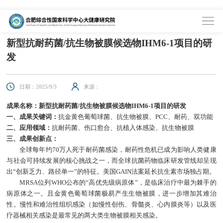
首页
>
成果转化项目库
>
成果转化项目库
新型抗耐药菌/抗生物被膜候选物IHM6-1项目的研
发
日期：2025/9/3
来源：
成果名称：新型抗耐药菌/抗生物被膜候选物IHM6-1项目的研发
一、成果关键词：
抗金黄色葡萄球菌、抗生物被膜、PCC、耐药、双功能
二、应用领域：
抗耐药菌、伤口愈合、抗植入体感染、抗生物被膜
三、成果创新点：
全球每年约70万人死于耐药菌感染，耐药性危机已成为影响人类健康
与社会可持续发展的核心挑战之一，而全球抗菌药物临床研发管线却呈现
出“创新乏力、路径单一”的特征。美国GAIN法案延长抗生素市场独占期。
MRSA
位列
WHO
公布的“高优先级病原体”，是临床治疗中最为棘手的
病原体之一。且金黄色葡萄球菌极易产生生物被膜，进一步增加其难治
性。慢性和难治性组织感染（如慢性创伤、骨髓炎、心内膜炎等）以及医
疗器械相关感染是最常见的两大类生物被膜相关感染。