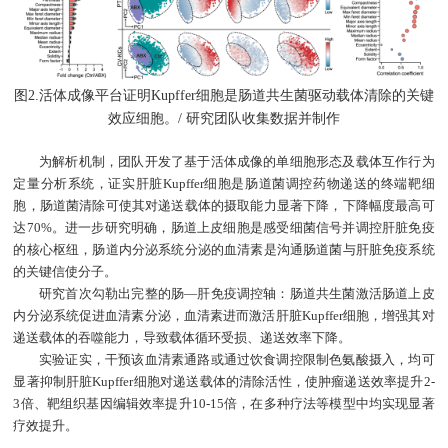
图2.活体成像平台证明Kupffer细胞是肠道共生菌驱动载体清除的关键
效应细胞。/ 研究团队收集数据并制作
为解析机制，团队开发了基于活体成像的单细胞形态及载体互作行为
定量分析系统，证实肝脏Kupffer细胞是肠道菌调控药物递送的终端靶细
胞，肠道菌清除可使其对递送载体的摄取能力显著下降，下降幅度最高可
达70%。进一步研究明确，肠道上皮细胞是感受细菌信号并调控肝脏免疫
的核心枢纽，肠道内分泌系统分泌的血清素是沟通肠道菌与肝脏免疫系统
的关键信使分子。
研究首次勾勒出完整的肠—肝免疫调控轴：肠道共生菌激活肠道上皮
内分泌系统促进血清素分泌，血清素进而激活肝脏Kupffer细胞，增强其对
递送载体的吞噬能力，导致载体循环受损、递送效率下降。
实验证实，干预该血清素通路或通过饮食调控限制色氨酸摄入，均可
显著抑制肝脏Kupffer细胞对递送载体的清除活性，使肿瘤递送效率提升2-
3倍、靶组织基因编辑效率提升10-15倍，在多种疗法等模型中均实现显著
疗效提升。