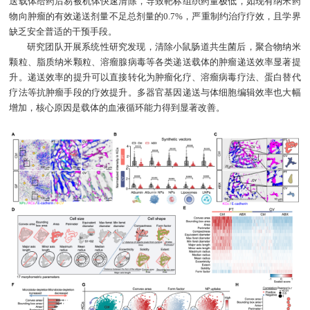
送载体给药后易被机体快速清除，导致靶标组织药量极低，如现有纳米药
物向肿瘤的有效递送剂量不足总剂量的0.7%，严重制约治疗疗效，且学界
缺乏安全普适的干预手段。
研究团队开展系统性研究发现，清除小鼠肠道共生菌后，聚合物纳米
颗粒、脂质纳米颗粒、溶瘤腺病毒等各类递送载体的肿瘤递送效率显著提
升。递送效率的提升可以直接转化为肿瘤化疗、溶瘤病毒疗法、蛋白替代
疗法等抗肿瘤手段的疗效提升。多器官基因递送与体细胞编辑效率也大幅
增加，核心原因是载体的血液循环能力得到显著改善。