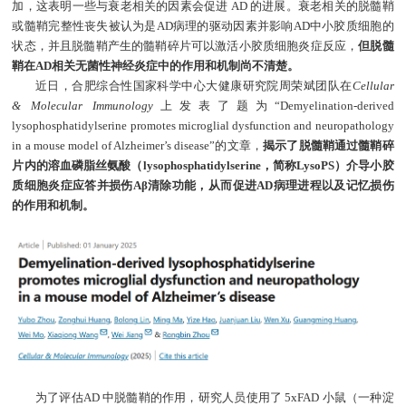
加，这表明一些与衰老相关的因素会促进 AD 的进展。衰老相关的脱髓鞘
或髓鞘完整性丧失被认为是AD病理的驱动因素并影响AD中小胶质细胞的
状态，并且脱髓鞘产生的髓鞘碎片可以激活小胶质细胞炎症反应，
但脱髓
鞘在AD相关无菌性神经炎症中的作用和机制尚不清楚。
近日，合肥综合性国家科学中心大健康研究院周荣斌团队在
Cellular
& Molecular Immunology
上发表了题为“Demyelination-derived
lysophosphatidylserine promotes microglial dysfunction and neuropathology
in a mouse model of Alzheimer’s disease”的文章，
揭示了脱髓鞘通过髓鞘碎
片内的溶血磷脂丝氨酸（lysophosphatidylserine，简称LysoPS）介导小胶
质细胞炎症应答并损伤Aβ清除功能，从而促进AD病理进程以及记忆损伤
的作用和机制。
为了评估AD 中脱髓鞘的作用，研究人员使用了 5xFAD 小鼠（一种淀