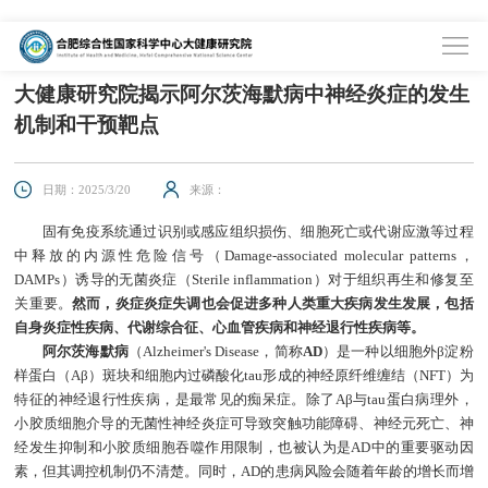
首页
>
科学研究
>
科研进展
大健康研究院揭示阿尔茨海默病中神经炎症的发生
机制和干预靶点
日期：2025/3/20
来源：
固有免疫系统通过识别或感应组织损伤、细胞死亡或代谢应激等过程
中释放的内源性危险信号（Damage-associated molecular patterns，
DAMPs）诱导的无菌炎症（Sterile inflammation）对于组织再生和修复至
关重要。
然而，炎症炎症失调也会促进多种人类重大疾病发生发展，包括
自身炎症性疾病、代谢综合征、心血管疾病和神经退行性疾病等。
阿尔茨海默病
（Alzheimer's Disease，简称
AD
）是一种以细胞外β淀粉
样蛋白（Aβ）斑块和细胞内过磷酸化tau形成的神经原纤维缠结（NFT）为
特征的神经退行性疾病，是最常见的痴呆症。除了Aβ与tau蛋白病理外，
小胶质细胞介导的无菌性神经炎症可导致突触功能障碍、神经元死亡、神
经发生抑制和小胶质细胞吞噬作用限制，也被认为是AD中的重要驱动因
素，但其调控机制仍不清楚。同时，AD的患病风险会随着年龄的增长而增