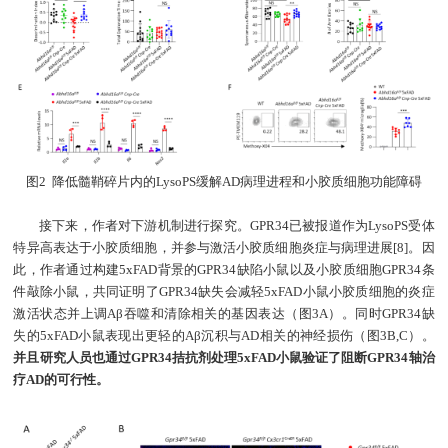
图2 降低髓鞘碎片内的LysoPS缓解AD病理进程和小胶质细胞功能障碍
接下来，作者对下游机制进行探究。GPR34已被报道作为LysoPS受体
特异高表达于小胶质细胞，并参与激活小胶质细胞炎症与病理进展[8]。因
此，作者通过构建5xFAD背景的GPR34缺陷小鼠以及小胶质细胞GPR34条
件敲除小鼠，共同证明了GPR34缺失会减轻5xFAD小鼠小胶质细胞的炎症
激活状态并上调Aβ吞噬和清除相关的基因表达（图3A）。同时GPR34缺
失的5xFAD小鼠表现出更轻的Aβ沉积与AD相关的神经损伤（图3B,C）。
并且研究人员也通过GPR34拮抗剂处理5xFAD小鼠验证了阻断GPR34轴治
疗AD的可行性。