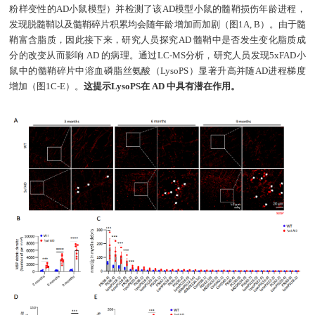
粉样变性的AD小鼠模型）并检测了该AD模型小鼠的髓鞘损伤年龄进程，
发现脱髓鞘以及髓鞘碎片积累均会随年龄增加而加剧（图1A, B）。由于髓
鞘富含脂质，因此接下来，研究人员探究AD 髓鞘中是否发生变化脂质成
分的改变从而影响 AD 的病理。通过LC-MS分析，研究人员发现5xFAD小
鼠中的髓鞘碎片中溶血磷脂丝氨酸（LysoPS）显著升高并随AD进程梯度
增加（图1C-E）。
这提示LysoPS在 AD 中具有潜在作用。