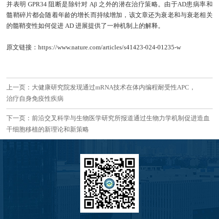
并表明
GPR34
阻断是除针对
Aβ
之外的潜在治疗策略。由于
AD
患病率和
髓鞘碎片都会随着年龄的增长而持续增加，该文章还为衰老和与衰老相关
的髓鞘变性如何促进
AD
进展提供了一种机制上的解释。
原文链接：https://www.nature.com/articles/s41423-024-01235-w
上一页：大健康研究院发现通过mRNA技术在体内编程耐受性APC，
治疗自身免疫性疾病
下一页：前沿交叉科学与生物医学研究所报道通过生物力学机制促进造血
干细胞移植的新理论和新策略