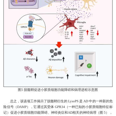
图5 脱髓鞘促进小胶质细胞功能障碍和病理进程示意图
总之，该该项工作揭示了脱髓鞘衍生的
LysoPS
是
AD
中的一种新的危
险信号（
DAMP
），它通过其受体
GPR34
（一种已知的小胶质细胞特征标
记）促进小胶质细胞功能障碍、神经炎症和
AD
相关的神经病理（图
5
），