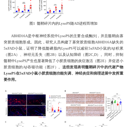
图1 髓鞘碎片内的LysoPS随AD进程而增加
ABHD16A是中枢神经系统中LysoPS的主要合成酶[9]，并且髓鞘由寡
突胶质细胞形成。因此，研究人员构建了寡突胶质细胞ABHD16A缺失的
5xFAD小鼠，证明了降低髓磷脂内LysoPS可以减轻5xFAD小鼠的Aβ积累
（图2A）、神经元丢失（图2B）以及认知障碍（图2C,D）。同时，抑制
髓鞘中LysoPS产生也显著降低了小胶质细胞的炎症激活（图2E）并促进小
胶质细胞的Aβ吞噬功能（图2F）。
这些发现表明髓鞘碎片中的代谢产物
LysoPS在5xFAD小鼠小胶质细胞功能失调、神经炎症和病理进展中发挥重
要作用。