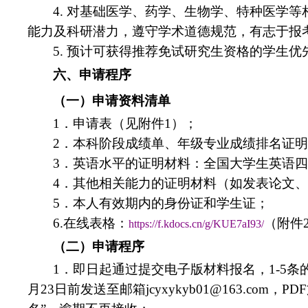
4.
对基础医学、药学、生物学、特种医学等
能力及科研潜力，遵守学术道德规范，有志于报
5.
预计可获得推荐免试研究生资格的学生优
六、申请程序
（一）申请资料清单
1
．申请表（见附件1）；
2
．本科阶段成绩单、年级专业成绩排名证
3
．英语水平的证明材料：全国大学生英语
4
．其他相关能力的证明材料（如发表论文
5
．本人有效期内的身份证和学生证；
6.
在线表格：
（附件
https://f.kdocs.cn/g/KUE7aI93/
（二）申请程序
1
．即日起通过提交电子版材料报名，1-5
条
月23
日前发送至邮箱jcyxykyb01@163.com
，PDF