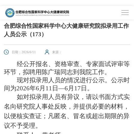
首页
>
信息公开
>
信息公示
合肥综合性国家科学中心大健康研究院拟录用工作
人员公示（173）
日期：2026/6/11
来源：
经公开报名、资格审查、专家面试评审等
环节，拟聘用
陈广瑞
同志到我院工作。
现对拟录用人员的情况进行公示。公示时
间为
202
6
年
6
月
11
日
—
6
月
17
日。
如对拟录用人员有异议，请以书面方式实
名向研究院人事处反映，并提供必要的材料，
以便核实查证；凡匿名、冒名或超出期限的异
议不予受理。