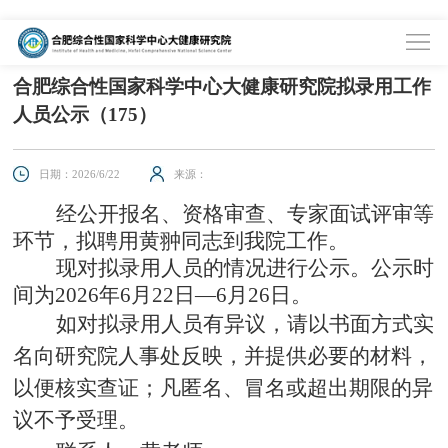
首页
>
信息公开
>
信息公示
合肥综合性国家科学中心大健康研究院拟录用工作
人员公示（175）
日期：2026/6/22
来源：
经公开报名、资格审查、专家面试评审等
环节，拟聘用
黄翀
同志到我院工作。
现对拟录用人员的情况进行公示。公示时
间为
202
6
年
6
月
22
日
—
6
月
26
日。
如对拟录用人员有异议，请以书面方式实
名向研究院人事处反映，并提供必要的材料，
以便核实查证；凡匿名、冒名或超出期限的异
议不予受理。