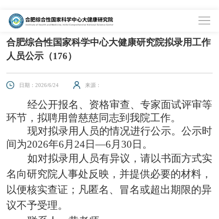
首页
>
信息公开
>
信息公示
合肥综合性国家科学中心大健康研究院拟录用工作
人员公示（176）
日期：2026/6/24
来源：
经公开报名、资格审查、专家面试评审等
环节，拟聘用
曾慈慈
同志到我院工作。
现对拟录用人员的情况进行公示。公示时
间为
202
6
年
6
月
24
日
—
6
月
30
日。
如对拟录用人员有异议，请以书面方式实
名向研究院人事处反映，并提供必要的材料，
以便核实查证；凡匿名、冒名或超出期限的异
议不予受理。