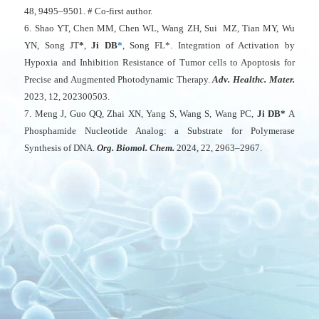
48, 9495–9501. # Co-first author.
6. Shao YT, Chen MM, Chen WL, Wang ZH, Sui MZ, Tian MY, Wu
YN, Song JT
*
,
Ji DB
*
, Song FL*. Integration of Activation by
Hypoxia and Inhibition Resistance of Tumor cells to Apoptosis for
Precise and Augmented Photodynamic Therapy.
Adv. Healthc. Mater.
2023, 12, 202300503.
7. Meng J, Guo QQ, Zhai XN, Yang S, Wang S, Wang PC,
Ji DB*
A
Phosphamide Nucleotide Analog: a Substrate for Polymerase
Synthesis of DNA.
Org. Biomol. Chem.
2024, 22, 2963–2967.