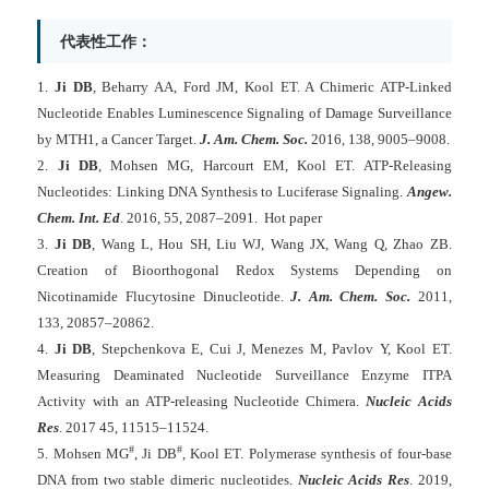
代表性工作：
1.
Ji DB
, Beharry AA, Ford JM, Kool ET. A Chimeric ATP-Linked
Nucleotide Enables Luminescence Signaling of Damage Surveillance
by MTH1, a Cancer Target.
J. Am. Chem. Soc.
2016, 138, 9005–9008.
2.
Ji DB
, Mohsen MG, Harcourt EM, Kool ET. ATP-Releasing
Nucleotides: Linking DNA Synthesis to Luciferase Signaling.
Angew.
Chem. Int. Ed
. 2016, 55, 2087–2091. Hot paper
3.
Ji DB
, Wang L, Hou SH, Liu WJ, Wang JX, Wang Q, Zhao ZB.
Creation of Bioorthogonal Redox Systems Depending on
Nicotinamide Flucytosine Dinucleotide.
J. Am. Chem. Soc.
2011,
133, 20857–20862.
4.
Ji DB
, Stepchenkova E, Cui J, Menezes M, Pavlov Y, Kool ET.
Measuring Deaminated Nucleotide Surveillance Enzyme ITPA
Activity with an ATP-releasing Nucleotide Chimera.
Nucleic Acids
Res
. 2017 45, 11515–11524.
#
#
5. Mohsen MG
, Ji DB
, Kool ET. Polymerase synthesis of four-base
DNA from two stable dimeric nucleotides.
Nucleic Acids Res
. 2019,