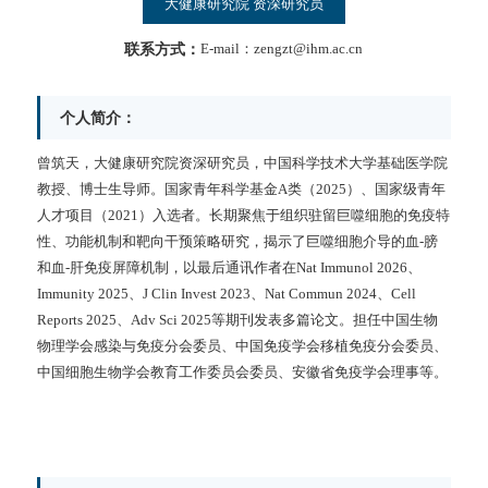
大健康研究院 资深研究员
联系方式：
E-mail：zengzt@ihm.ac.cn
个人简介：
曾筑天，大健康研究院资深研究员，中国科学技术大学基础医学院
教授、博士生导师。国家青年科学基金
A
类（
2025
）、国家级青年
人才项目（
2021
）入选者。长期聚焦于组织驻留巨噬细胞的免疫特
性、功能机制和靶向干预策略研究，揭示了巨噬细胞介导的血
-
膀
和血
-
肝免疫屏障机制，以最后通讯作者在
Nat Immunol 2026
、
Immunity 2025
、
J Clin Invest 2023
、
Nat Commun 2024
、
Cell
Reports 2025
、
Adv Sci 2025
等期刊发表多篇论文。担任中国生物
物理学会感染与免疫分会委员、中国免疫学会移植免疫分会委员、
中国细胞生物学会教育工作委员会委员、安徽省免疫学会理事等。