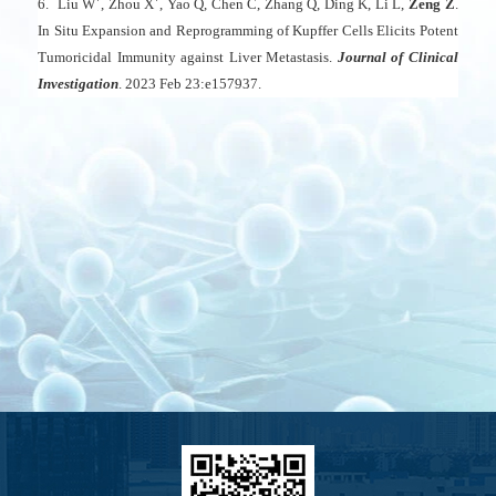
6.
Liu W
, Zhou X
, Yao Q, Chen C, Zhang Q, Ding K, Li L,
Zeng Z
.
In Situ Expansion and Reprogramming of Kupffer Cells Elicits Potent
Tumoricidal Immunity against Liver Metastasis.
Journal of Clinical
Investigation
. 2023 Feb 23:e157937.