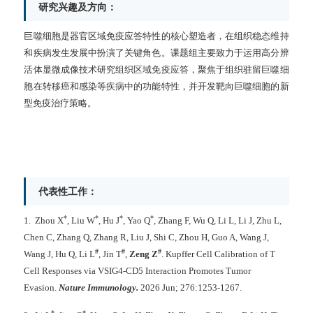
研究兴趣及方向：
巨噬细胞是器官区域免疫应答特性的核心塑造者，在组织稳态维持
和疾病发生发展中扮演了关键角色。课题组主要致力于运用高分辨
活体显微成像技术研究组织区域免疫应答，聚焦于组织驻留巨噬细
胞在转移癌和感染等疾病中的功能特性，并开发靶向巨噬细胞的新
型免疫治疗策略。
代表性工作：
*
*
*
*
1.
Zhou X
, Liu W
, Hu J
, Yao Q
, Zhang F, Wu Q, Li L, Li J, Zhu L,
Chen C, Zhang Q, Zhang R, Liu J, Shi C, Zhou H, Guo A, Wang J,
#
#
#
Wang J, Hu Q, Li L
, Jin T
,
Zeng Z
. Kupffer Cell Calibration of T
Cell Responses via VSIG4-CD5 Interaction Promotes Tumor
Evasion.
Nature Immunology.
2026 Jun; 276:1253-1267.
*
*