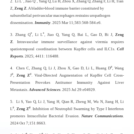
2.
Li L
, Jiao Q
, Yang Q, Lu H, Zhou X, Zhang Q, Zhang F, Li H, Tian
Z,
Zeng Z
. A bladder-blood immune barrier constituted by
suburothelial perivascular macrophages restrains uropathogen
dissemination.
Immunity
. 2025 Mar 11;583:568-584.e6.
*
*
3.
Zhang Q
, Li L
, Jiao Q, Yang Q, Bai L, Gao D, Bi J,
Zeng
Z
.
Intravascular immune surveillance against viremia requires
spatiotemporal coordination between Kupffer cells and ILC1s.
Cell
Reports
. 2025;
4411: 116488.
#
4.
Chen C, Zhang Q, Li J, Zhou X, Gao D, Li L, Huang D
, Wang
#
#
J
,
Zeng Z
. Viral-Directed Augmentation of Kupffer Cell Cross-
Presentation Provokes Antitumor Immunity Against Liver
Metastasis.
Advanced Sciences
. 2025 Jul 29:e04929.
5.
Li S, Yao Q, Li J, Yang H, Qian R, Zheng M, Wu N, Jiang H, Li
#
#
L
,
Zeng Z
. Inhibition of Neutrophil Swarming by Type I Interferon
promotes Intracellular Bacterial Evasion.
Nature Communications
.
2024 Oct 7;151:8663.
*
*