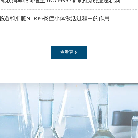
道轮状病毒靶向宿主RNA m6A 修饰的免疫逃逸机制
道和肝脏NLRP6炎症小体激活过程中的作用
查看更多