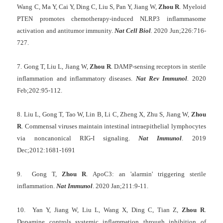
Wang C, Ma Y, Cai Y,
Ding C, Liu S, Pan Y, Jiang W,
Zhou R
. Myeloid
PTEN promotes chemotherapy-induced NLRP3 inflammasome
activation and antitumor immunity.
Nat Cell Biol
.
2020 Jun;226:716-
727.
7. Gong T, Liu L, Jiang W,
Zhou R
.
DAMP-sensing receptors in sterile
inflammation and inflammatory diseases.
Nat Rev Immunol
.
2020
Feb;202:95-112.
8. Liu L, Gong T, Tao W, Lin B, Li C, Zheng X, Zhu S, Jiang W,
Zhou
R
.
Commensal viruses maintain intestinal intraepithelial lymphocytes
via noncanonical RIG-I signaling.
Nat Immunol
. 2019
Dec;2012:1681-1691
9. Gong T,
Zhou R
.
ApoC3: an 'alarmin' triggering sterile
inflammation.
Nat Immunol
. 2020 Jan;211:9-11.
10. Yan Y, Jiang W, Liu L, Wang X, Ding C, Tian Z,
Zhou R
.
Dopamine controls systemic inflammation through inhibition of