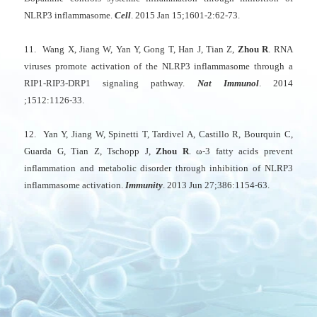
NLRP3 inflammasome.
Cell
. 2015 Jan 15;1601-2:62-73.
11. Wang X, Jiang W, Yan Y, Gong T, Han J, Tian Z,
Zhou R
. RNA
viruses promote activation of the NLRP3 inflammasome through a
RIP1-RIP3-DRP1 signaling pathway.
Nat Immunol
. 2014
;1512:1126-33.
12. Yan Y, Jiang W, Spinetti T, Tardivel A, Castillo R, Bourquin C,
Guarda G, Tian Z, Tschopp J,
Zhou R
. ω-3 fatty acids prevent
inflammation and metabolic disorder through inhibition of NLRP3
inflammasome activation.
Immunity
. 2013 Jun 27;386:1154-63.