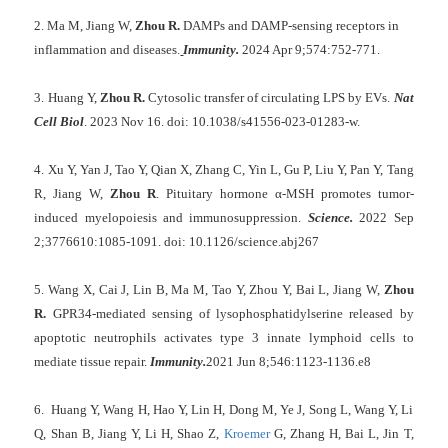
2. Ma M, Jiang W,
Zhou R.
DAMPs and DAMP-sensing receptors in
inflammation and diseases.
Immunity.
2024 Apr 9;574:752-771.
3.
Huang Y,
Zhou R.
Cytosolic transfer of circulating LPS by EVs.
Nat
Cell Biol
. 2023 Nov 16. doi: 10.1038/s41556-023-01283-w.
4. Xu Y, Yan J, Tao Y, Qian X, Zhang C, Yin L, Gu P, Liu Y, Pan Y, Tang
R, Jiang W,
Zhou R
. Pituitary hormone α-MSH promotes tumor-
induced myelopoiesis and immunosuppression.
Science.
2022 Sep
2;3776610:1085-1091. doi: 10.1126/science.abj267
5. Wang X, Cai J, Lin B, Ma M, Tao Y, Zhou Y, Bai L, Jiang W,
Zhou
R.
GPR34-mediated sensing of lysophosphatidylserine released by
apoptotic neutrophils activates type 3 innate lymphoid cells to
mediate tissue repair.
Immunity.
2021 Jun 8;546:1123-1136.e8
6. Huang Y, Wang H, Hao Y, Lin H, Dong M, Ye J, Song L, Wang Y, Li
Q, Shan B, Jiang Y, Li H, Shao Z,
Kroemer
G
, Zhang H, Bai L, Jin T,