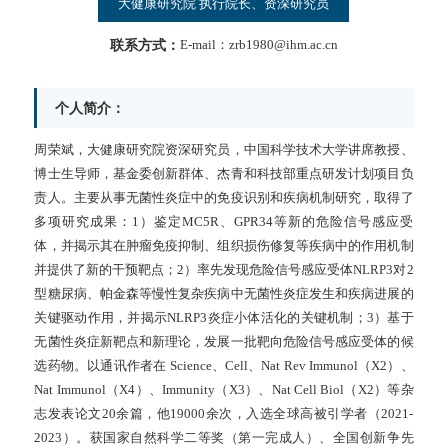
大健康研究院 执行院长、资深研究员
联系方式：
E-mail：zrb1980@ihm.ac.cn
个人简介：
周荣斌，大健康研究院资深研究员，中国科学技术大学讲席教授、
博士生导师，基金委创新群体、杰青和科技部重点研发计划项目负
责人。主要从事无菌性炎症中的免疫识别和疾病机制研究，取得了
多项研究成果：1）鉴定MC5R、GPR34等新的危险信号感应受
体，并揭示其在肿瘤免疫抑制、组织损伤修复等疾病中的作用机制
并提供了新的干预靶点；2）率先发现危险信号感应受体NLRP3对2
型糖尿病、帕金森等慢性复杂疾病中无菌性炎症发生和疾病进展的
关键驱动作用，并揭示NLRP3炎症小体活化的关键机制；3）基于
无菌性炎症新靶点和新理论，发展一批靶向危险信号感应受体的候
选药物。以通讯作者在
Science、Cell、Nat Rev Immunol（X2）、
Nat Immunol（X4）、Immunity（X3）、Nat Cell Biol（X2）
等杂
志发表论文20余篇，他19000余次，入选全球高被引学者（2021-
2023）。获国家自然科学二等奖（第一完成人）、全国创新争先