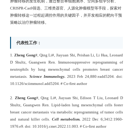
肿瘤转移的发生机制，通过整合单细胞测序、空间多组学分析、
CRISPR-Cas9
筛选、三维类器官、人源化肿瘤模型等手段，探索对
肿瘤转移这一过程起调控作用的关键因子，并开发相应的靶向干预
策略以治疗肿瘤转移。
代表性工作：
1.
Zheng Gong
#, Qing Li#, Jiayuan Shi, Peishan Li, Li Hua, Leonard
D Shultz, Guangwen Ren. Immunosuppressive reprogramming of
neutrophils by lung mesenchymal cells promotes breast cancer
metastasis.
Science Immunology.
2023 Feb 24;880:eadd5204. doi:
10.1126/sciimmunol.add5204. # Co-first author
2.
Zheng Gong
#, Qing Li#, Jiayuan Shi, Edison T Liu, Leonard D
Shultz, Guangwen Ren. Lipid-laden lung mesenchymal cells foster
breast cancer metastasis via metabolic reprogramming of tumor cells
and natural killer cells.
Cell metabolism.
2022 Dec 6;3412:1960-
1976.e9. doi: 10.1016/j.cmet.2022.11.003. # Co-first author