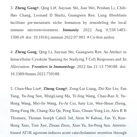
3.
Zheng Gong
#, Qing Li#, Jiayuan Shi, Jian Wei, Peishan Li, Chih-
Hao Chang, Leonard D Shultz, Guangwen Ren. Lung fibroblasts
facilitate pre-metastatic niche formation by remodeling the local
immune microenvironment.
Immunity
. 2022 Aug 9;558:1483-
1500.e9. doi: 10.1016/j.immuni.2022.07.001. # Co-first author
4.
Zheng Gong
, Qing Li, Jiayuan Shi, Guangwen Ren. An Artifact in
Intracellular Cytokine Staining for Studying T Cell Responses and Its
Alleviation.
Frontiers in Immunology
. 2022 Jan 21:13:759188. doi:
10.3389/fimmu.2022.759188.
5. Chun-Hua Liu#,
Zheng Gong
#, Zong-Lai Liang, Zhi-Xin Liu, Fan
Yang, Yu-Jing Sun, MingLiang Ma, Yi-Jing Wang, Chao-Ran Ji, Yu-
Hong Wang, Mei-Jie Wang, Fu-Ai Cui, Amy Lin, Wen-Shuai Zheng,
Dong-Fang He, Chang-Xiu Qu, Peng Xiao, Chuan-Yong Liu, Alex R B
Thomsen, Thomas Joseph Cahill 3rd, Alem W Kahsai, Fan Yi, Kun-
Hong Xiao, Tian Xue, Zhuan Zhou, Xiao Yu, Jin-Peng Sun. Arrestin-
biased AT1R agonism induces acute catecholamine secretion through