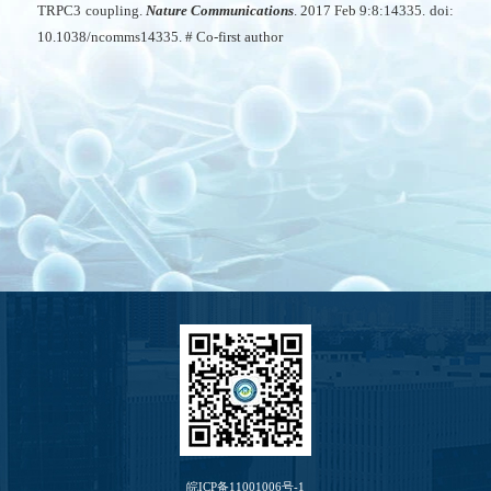
TRPC3 coupling.
Nature Communications
. 2017 Feb 9:8:14335. doi:
10.1038/ncomms14335. # Co-first author
皖ICP备11001006号-1