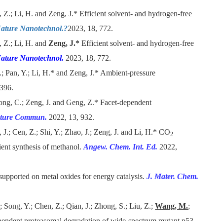
 Z.; Li, H. and Zeng, J.*
Efficient solvent- and hydrogen-free
ature Nanotechnol.?
2023, 18, 772.
 Z.; Li, H. and
Zeng, J.*
Efficient solvent- and hydrogen-free
ature Nanotechnol.
2023, 18, 772.
.; Pan, Y.; Li, H.* and Zeng, J.* Ambient-pressure
2396.
ong, C.; Zeng, J. and Geng, Z.* Facet-dependent
ture Commun.
2022, 13, 932.
, J.; Cen, Z.; Shi, Y.; Zhao, J.; Zeng, J. and Li, H.* CO
2
ent synthesis of methanol.
Angew. Chem. Int. Ed.
2022,
supported on metal oxides for energy catalysis.
J. Mater. Chem.
 Song, Y.; Chen, Z.; Qian, J.; Zhong, S.; Liu, Z.;
Wang, M.
;
ependent proteasomal degradation of wide-spectrum mutant p53