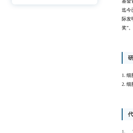
基金
迄今
际发
奖”
1.
细
2.
细
1.