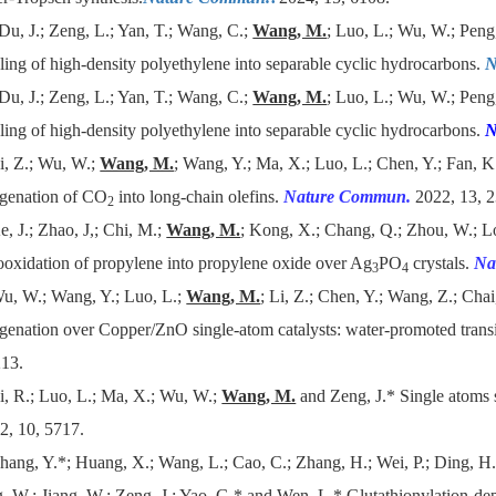
Du, J.; Zeng, L.; Yan, T.; Wang, C.;
Wang, M.
; Luo, L.; Wu, W.; Peng,
ling of high-density polyethylene into separable cyclic hydrocarbons
.
N
Du, J.; Zeng, L.; Yan, T.; Wang, C.;
Wang, M.
; Luo, L.; Wu, W.; Peng,
ling of high-density polyethylene into separable cyclic hydrocarbons.
N
i, Z.; Wu, W.;
Wang, M.
; Wang, Y.; Ma, X.; Luo, L.; Chen, Y.; Fan, K
genation of CO
into long-chain olefins.
Nature Commun.
2022, 13, 
2
e, J.; Zhao, J,; Chi, M.;
Wang, M.
; Kong, X.; Chang, Q.; Zhou, W.; L
rooxidation of propylene into propylene oxide over Ag
PO
crystals.
Na
3
4
u, W.; Wang, Y.; Luo, L.;
Wang, M.
; Li, Z.; Chen, Y.; Wang, Z.; Chai
genation over Copper/ZnO single-atom catalysts: water-promoted transi
13.
i, R.; Luo, L.; Ma, X.; Wu, W.;
Wang, M.
and Zeng, J.* Single atoms 
2, 10, 5717.
hang, Y.*; Huang, X.; Wang, L.; Cao, C.; Zhang, H.; Wei, P.; Ding, H.;
, W.; Jiang, W.; Zeng, J.; Yao, G.* and Wen, L.* Glutathionylation-d