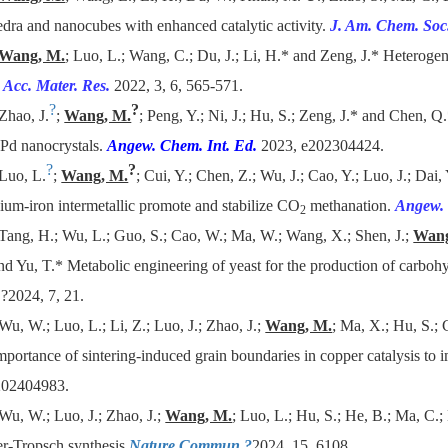
edra and nanocubes with enhanced catalytic activity.
J. Am. Chem. Soc
Wang, M.
; Luo, L.; Wang, C.; Du, J.; Li, H.* and Zeng, J.
* Heterogen
.
Acc. Mater. Res.
2022, 3, 6, 565-571.
?
?
Zhao, J.
;
Wang, M.
; Peng, Y.; Ni, J.; Hu, S.; Zeng, J.* and Chen, Q.
 Pd nanocrystals.
Angew. Chem. Int. Ed.
2023, e202304424.
?
?
Luo, L.
;
Wang, M.
; Cui, Y.; Chen, Z.; Wu, J.; Cao, Y.; Luo, J.; Dai,
dium-iron intermetallic promote and stabilize CO
methanation.
Angew. 
2
Tang, H.; Wu, L.; Guo, S.; Cao, W.; Ma, W.; Wang, X.; Shen, J.;
Wang
nd Yu, T.* Metabolic engineering of yeast for the production of carbo
.
?2024, 7, 21.
Wu, W.; Luo, L.; Li, Z.; Luo, J.; Zhao, J.;
Wang, M.
; Ma, X.; Hu, S.;
mportance of sintering-induced grain boundaries in copper catalysis to
202404983.
Wu, W.; Luo, J.; Zhao, J.;
Wang, M.
; Luo, L.; Hu, S.; He, B.; Ma, C.;
er-Tropsch synthesis
.
Nature Commun.?
2024, 15, 6108.