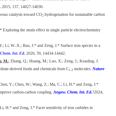
.
2015, 137, 14027-14030.
eous catalysts toward CO
hydrogenation for sustainable carbon
2
* Exploring the strain effect in single particle electrochemistry
 Y.; Li, W.-X.; Bao, J.* and Zeng, J.
* Surface iron species in a
Chem. Int. Ed.
2020, 59, 14434-14442.
, M.
; Zhang, Q.; Huang, M.; Luo, X.; Zeng, J.; Keasling, J.
hydrate-derived foods and chemicals from C
molecules.
Nature
1-3
 Chen, Y.; Chen, W.; Wang, Z.; Ma, C.; Li, H.* and Zeng, J.*
 improve carbon-carbon coupling
.
Angew. Chem. Int. Ed.
?
2024,
 Li, H.* and Zeng, J.*
Facet sensitivity of iron carbides in