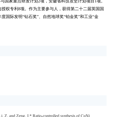
参与国家重点研发计划
2
项，
安徽省科技攻坚计划项
目
1
项。
与授权专利
8
项。作为主要参与人，获得第二十二届英国国
度国际发明“钻石奖”、自然地球奖“铂金奖”和工业“金
i, Z. and Zeng, J.* Ratio-controlled synthesis of CuNi