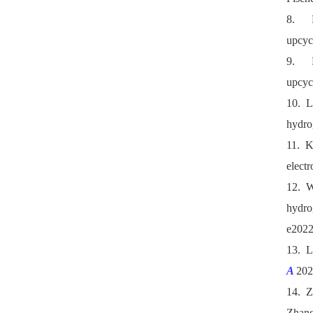
8.
upcyc
9.
upcyc
10.
L
hydro
11.
K
elect
12.
W
hydro
e2022
13.
L
A
202
14.
Z
Zhang