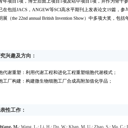
青年项目
1
项，博士后面上项目
1
项及站中项目
1
项，并作为骨干
已在包括
JACS
，
ANGEW
等
SCI
高水平期刊上发表论文
19
篇，参
明展（
the 22nd annual British Invention Show
）中多项大奖，包括年
。
研究兴趣及方向：
胞代谢重塑：利用代谢工程和进化工程重塑细胞代谢模式；
胞工厂构建：构建微生物细胞工厂合成高附加值化学品；
代表性工作：
Wang, M.
; Wang, L.; Li, H.; Du, W.; Khan, M. U.; Zhao, S.; Ma, C.; L