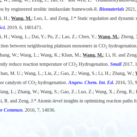
ins by engineered zeolitic imidazolate framework-8.
Biomaterials
2021,
i, H.;
Wang, M.
; Luo, L. and Zeng, J.* Static regulation
and dynamic ev
Sci.
2019, 6, 1801471.
i, H.; Wang, L.; Dai, Y.; Pu, Z.; Lao, Z.; Chen, Y.;
Wang, M.
; Zheng, 
action between neighbouring platinum monomers in CO
hydrogenation
2
hang, W.; Wang, L.; Wang, K.; Khan, M.;
Wang, M.
; Li, H. and Zeng,
iently reduce reaction temperature of CO
Hydrogenation.
Small
2017, 
2
han, M. U.; Wang, L.; Liu, Z.; Gao, Z.; Wang, S.; Li, H.; Zhang, W.;
ior catalysts of CO
hydrogenation.
Angew. Chem. Int. Ed.
2016, 55, 
2
ang, L.; Zhang, W.; Wang, S.; Gao, Z.; Luo, Z.; Wang, X.; Zeng, R.; L
Si, R. and Zeng, J.* Atomic-level insights in optimizing reaction paths
re Commun.
2016, 7, 14036.