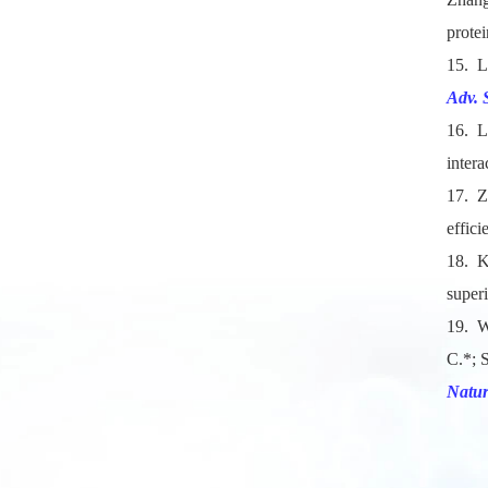
prote
15.
L
Adv. 
16.
L
inter
17.
Z
effic
18.
K
super
19.
W
C.*; 
Natu