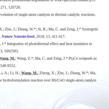
 271, 120720.
olution of single-atom catalysts in thermal catalytic reactions.
X.; Zhu, J.; Zhang, W.*; Si, R.; Ma, C. and Zeng, J.* Synergetic
.
Nature Nanotechnol.
2018, 13, 411-417.
 J.* Integration of photothermal effect and heat insulation to
13, 1602583.
Wang, M.
; Wang, Z.*; Ma, C. and Zeng, J.* Pt
Co octapods as
3
9548-9552.
i, A.; Li, H.;
Wang, M.
; Zheng, X.; Zhu, J.; Zhang, W.*; Ma,
 for hydroformylation reaction over Rh/CoO single-atom catalyst.