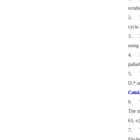
octah
2.
cycle
3.
using
4.
palla
5.
D.* a
Catal
6.
The i
63, e
7.
Fisch